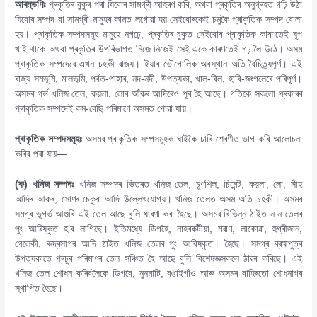
আৰম্ভণিঃ
প্ৰকৃতিৰ বুকুৰ পৰা যিবােৰ সামগ্ৰী আহৰণ কৰি, অথবা প্ৰকৃতিৰ অনুগ্ৰহত গঢ়ি উঠা
যিবােৰ সম্পদ বা সামগ্ৰী মানুহৰ কামত লগােৱা হয় সেইবােৰকেই চমুকৈ প্ৰাকৃতিক সম্পদ বােলা
হয়। প্ৰাকৃতিক সম্পদসমূহ মানুহে নগঢ়ে, প্ৰকৃতিৰ বুকুত সেইবােৰ প্ৰাকৃতিক কাৰণতেই ঘূপ
খাই থাকে অথবা প্ৰকৃতিৰ উপৰিভাগত নিজে নিজেই সেই একে কাৰণতেই গঢ় লৈ উঠে। অসম
প্ৰাকৃতিক সম্পদেৰে এখন চহকী ৰাজ্য। ইয়াৰ ভৌগােলিক অবস্থান অতি বৈচিত্ৰ্যপূৰ্ণ। এই
ৰাজ্য সমভূমি, মালভূমি, পৰ্বত-পাহাৰ, নদ-নদী, উপত্যকা, খাল-বিল, হাবি-জংগলেৰে পৰিপূৰ্ণ।
অসমৰ গৰ্ভ খনিজ তেল, কয়লা, লোৰ আঁকৰ আদিৰেও পূৰ হৈ আছে। গতিকে সকলাে প্ৰকাৰৰ
প্ৰাকৃতিক সম্পদেই কম-বেছি পৰিমাণে অসমত পােৱা যায়।
প্ৰাকৃতিক সম্পদসমূহঃ
অসমৰ প্ৰাকৃতিক সম্পসমূহক ঘাইকৈ চাৰি শ্ৰেণীত ভাগ কৰি আলোচনা
কৰিব পৰা যায়—
(ক) খনিজ সম্পদঃ
খনিজ সম্পদৰ ভিতৰত খনিজ তেল, চূণশিল, চিমেন্ট, কয়লা, লাে, সীহ
আদিৰ আকৰ, সােণৰ চেকুৰা আদি উল্লেখযােগ্য। খনিজ তেলত অসম অতি চহকী। অসমৰ
সমগ্ৰ ভূগৰ্ভ আগুবি এই তেল আছে বুলি ধাৰণা কৰা হৈছে। অসমৰ বিভিন্ন ঠাইত ন ন তেলৰ
পুং আৱিষ্কৃত হ’ব লাগিছে। ইতিমধ্যে ডিগহৈ, নাহৰকটীয়া, মৰাণ, লাকোৱা, হুগ্ৰীজান,
গেলেকী, ৰুদ্ৰসাগৰ আদি ঠাইত খনিজ তেলৰ পুং আবিষ্কৃত। হৈছে। সমগ্ৰ ব্ৰহ্মপুত্ৰ
উপত্যকাতে প্ৰচুৰ পৰিমাণৰ তেল সঞ্চিত হৈ আছে বুলি বিশেষজ্ঞসকলে ঠাৱৰ কৰিছে। এই
খনিজ তেল শােধন কৰিবলৈকে ডিগবৈ, নুনমাটি, বঙাইগাঁও আৰু অসমৰ বাহিৰতাে শােধনাগৰ
স্থাপিত হৈছে।