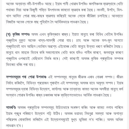
অনেক অন্যান্য নদী-উপনদীও আছে। ইয়াৰ পানী খােৱাৰ উপৰিও জলসিঞ্চনৰ ব্যৱস্থাৰে খেতি
পথাৰত দিয়া আৰু বিজুলী শক্তি উৎপাদনৰ কামতাে ব্যৱহাৰ কৰা হৈছে। নদনদী, উপনৈ, বিল-
খাল আদিত পােৱা মাছ-কাছৰ ব্যৱসায় কৰিয়েই অনেক লোকে জীৱিকা চলাইছে। আনহাতে
নিজাকৈ অনেক লােকে মাছ পুহিবলৈ লৈ আৰ্থিকভাৱে লাভৱান হৈছে।
(ঘ) কৃষিজ সম্পদঃ
অসম এখন কৃষিপ্ৰধান ৰাজ্য। ইয়াত মানুহে কৰা বিবিধ খেতিৰ উপৰিও
প্ৰকৃতিৰ বুকুত অনেক খাদ্য-সামগ্ৰী পােৱা যায়। চাহ আৰু অনেক ফল-মূল আগতে
প্ৰকৃতিবেই দান আছিল।বৰ্তমান অৱশ্যে এইবােৰৰ খেতি মানুহে উন্নত ধৰণে কৰিবলৈ লৈছে।
মানুহে ধান মাহকে ভিতৰ কৰি সকলােবােৰ খেতি কৰে যদিও পানীৰ কাৰণে, জলবায়ুৰ কাৰণে
প্ৰকৃতিৰ ওপৰতেই বেছিভাগ নিৰ্ভৰ কৰে। সেই কাৰণেই অসমৰ কৃষিক প্ৰাকৃতিক সম্পদৰ
ভিতৰত ধৰিব পৰা যায়।
সম্পদসমূহৰ পৰা পােৱা উপকাৰঃ
এই সম্পদসমূহ মানুহৰ জীৱনৰ এৰাব নােৱৰা সম্পদ। জীৱন
নিৰ্বাহ কৰিবলৈ, বিভিন্ন প্ৰয়ােজন পূৰাবলৈ এই সম্পদসমূহ অসমৰ বাবে অমূল্য সম্পদ। ইয়াৰ
সম্পদসমূহৰ দ্বাৰা বিভিন্ন উদ্যোগ, কাৰ্যালয় আৰু তান্যান্য কামত অনেক অসমীয়া মানুহে কৰ্ম
সংস্থান পােৱাৰ উপৰিও ৰাজ্য চৰকাৰৰ আৰু ব্যক্তিগতভাবেও আৰ্থিক লাভৱান হৈছে।
সামৰণিঃ
অসমৰ প্ৰাকৃতিক সম্পদসমূহ উচিতভাৰে সংৰক্ষণ কৰিব আৰু কামত লগাব পাৰিলে
ইয়াৰ প্ৰচুৰ পৰিমাণে উদ্যোগ গঢ়ি উঠিব। অসমৰ ভয়াবহ নিবনুৱা সমস্যা আৰু অশান্ত
পৰিৱেশৰ মােকামিলা কৰিবলৈ এই উদ্যোগসমূহেই মুখ্য ভূমিকা ল’ব পাৰিব। অসম অধিক
লাভৱান হ’ব।