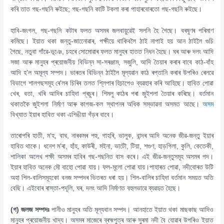
কৰি তাত গছ-গছনি ৰুইছে; গছ-গছনি কাটি টকলা কৰা পাহাৰবােৰতাে গছ-গছনি ৰুইছে।
হাবি-জংগল, গছ-গছনি কটাৰ ফলত অসমৰ জলবায়ুৱেই সলনি হৈ গৈছে। বৰষুণৰ পৰিমাণ
কমিছে। ইয়াত থকা জন্তু-জানোেৱাৰ, পক্ষীয়ে থাকিবলৈ ঠাই নাপাই হয় আন ঠাইলৈ গুচি
গৈছে, নতুবা গাঁৱে-ভূঞে, চহৰে সােমােৱাৰ ফলত মানুহৰ হাতত নিধন হৈছে। ঘৰ আৰু দলং আদি
সজা আৰু মানুহৰ প্ৰয়ােজনীয় বিভিন্ন সা-সৰঞ্জাম, সজুলি, আদি তৈয়াৰ কৰাৰ বাবে কাঠ-বাঁহ
আদি হ’ল অমূল্য সম্পদ। ভাৰতৰ বিভিন্ন ঠাইলৈ মূল্যৱান কাঠ ৰপ্তানি কৰাৰ উপৰিও ৰেলৱে
বিভাগে শালগছসমূহ ৰে’লৰ চিৰিৰ তলত শ্লিপাৰ হিচাপেও ব্যৱহাৰ কৰি আহিছে। হাবিত পােৱা
খেৰ, বতা, খৰি আদিৰ চাহিদা প্ৰচুৰ। শিমলু কাঠৰ পৰা জুইশলা তৈয়াৰ কৰিছে। বৰ্তমান
থকাতকৈ জুইশলা নিৰ্মাণ আৰু কাগজ-কল স্থাপনৰ অধিক সম্ভাৱনা অসমত আছে।
অসম
বিখ্যাত ইয়াৰ হাবিত থকা এশিঙীয়া গঁড়ৰ বাবে।
তাৰােপৰি হাতী, ম’হ, বাঘ, নাৰকমৰ পহু, গাহৰি, ভালুক, বান্দৰ আদি অনেক জীৱ-জন্তু ইয়াৰ
হাবিত থাকে। ধনেশ ম’ৰা, হাঁহ, কাউৰী, মইনা, ভাটৌ, টিয়া, শগুণ, হাড়গিলা, কুলি, কেতেকী,
শালিকা অলেখ পক্ষী অসমৰ হাবিৰ গছ-গছনিত বাস কৰে। এই জীৱ-জন্তুসমূহ অসমৰ পদ।
ইয়াৰ হাবিত অনেক মৌ বাহাে পােৱা যায়। ফল-মূলাে পােৱা যায়।পাহাৰত পােৱা, নদীবােৰত উটি
অহা শিল-বালিসমূহকো বনজ সম্পদৰ ভিতৰত ধৰা হয়। শিল-বালিৰ চাহিদা বৰ্তমান সময়ত অতি
বেছি। এইবােৰ ৰাস্তা-পদূলি, ঘৰ, দলং আদি নিৰ্মাণত বহুলভাৱে ব্যৱহৃত হৈছে।
(গ) জলজ সম্পদঃ
পানীও মানুহৰ অতি মূল্যবান সম্পদ। আনহাতে ইয়াত থকা মাছকাছ আদিও
মানুহৰ প্ৰয়ােজনীয় খাদ্য। অসমৰ মাজেৰে ব্ৰহ্মপুত্ৰ আৰু সুৰমা নদী বৈ যােৱাৰ উপৰিও ইয়াত