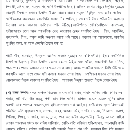
এই উদ্দেশ্যে, নুমলীগড়তে শশাধনাগাৰ নিৰ্মাণ হৈছে। খনিজ তেলৰ পৰা কেৰাচিন, পেট্ৰ’ল,
স্পিৰিট, মবিল, মম, ৰুন্ধন গেছ আদি উৎপাদিত হৈছে। এইদৰে বৰ্তমান মানুহৰ দৈনন্দিন ব্যৱহৃত
সামগ্ৰী উৎপাদন হােৱাৰ উপৰিও ইয়াত হাজাৰ হাজাৰ মানুহে নিযুক্তি লাভ কৰিব পাৰিছে।
আৰ্থিকভাৱে ৰাজ্যখনক ভালেখিনি সকাহ দিব পাৰিছে। তাৰােপৰি ইয়াৰ গইনা লৈ অন্যান্য
উদ্যোগ আৰু ব্যৱসায় প্ৰতিষ্ঠান গঢ়ি উঠিছে।বঙাইগাঁওত পেট্ৰ’কেমিকেল কমপ্লেক্স,
দুলীয়াজানত তেল আৰু প্ৰাকৃতিক গেছ আয়ােগৰ কেন্দ্ৰ স্থাপিত হৈছে। লিড়, মাৰ্ঘেৰিটা,
বৰগােলাই, টিপং, মাকুম আদি অঞ্চলত কয়লা খনি আছে। কয়লাৰ পৰা আলকাতৰা, নানাবিধ
সুগন্ধি মচলা, ৰং আৰু চেকৰিণ তৈয়াৰ কৰা হয়।
গাড়ী-মটৰ, যানবাহন, উদ্যোগ আদিত কয়লাৰ ব্যৱহাৰ মন কৰিবলগীয়া। ইয়াৰ অৰ্থনৈতিক
দিশটোও উন্নত। ইয়াৰ উপৰিও কোনাে কোনাে ঠাইত লােৰ আঁকৰ, সােৱণশিৰি নৈৰ বালিত,
গাৱালপাৰাৰ পাহাৰ অঞ্চলত সােণৰ চেকৰা পােৱা যায়। অসমৰ পাহাৰীয়া অঞ্চলত লিমিনাইট আৰু
গুৱাহাটীৰ আশে পাশে তামৰ খনি থকাৰাে সন্ধান পােৱা গৈছে। চণশিলৰৰ সন্ধান পােৱা গৈছে।
বােকাজানত চিমেন্ট কাৰখানা স্থাপিত হৈছে। অন্যান্য কিছুমান ঠাইতাে চিমেন্ট তৈয়াৰ হৈছে।
(খ) বনজ সম্পদঃ
বনজ সম্পদৰ ভিতৰত অসমৰ হাবি-বননি, পাহাৰ আদিত পােৱা বিবিধ গছ-
গছনি, কাঠ-বাঁহ, জীৱ-জন্তু, পক্ষী আৰু শিল আদি। আগতে অসমৰ সমতল ভূমিৰ অধিক
অংশই আৰু পাহৰুৱা অঞ্চলসমূহাে হাবি-জংগলেৰে ভৰা আছিল। সেইবােৰত স্বাভাৱিকভাৱেই
গজিছিল অতি মূল্যৱান শাল, সােণাৰু, নাহৰ, আজাৰ, কৰৈ, গমাৰি, বনচোম, তিতাচপা, চেগুণ,
শিলিখা, শিমলু, গন্ধসৰৈ, অগৰু, চন্দন, পমা অনেকবিধ গছ-গছনি। কিন্তু অসমত বাহিৰা
লােকৰ প্ৰব্ৰজন ঘটাত ঘৰ বান্ধি থাকিবলৈ, খেতি-বাতি কৰিবলৈ হাবি-জংগল, গছ-গছনি কাটি
খাস্তাং কৰিলে। বৰ্তমান বনবিভাগ বুলি চৰকাৰী বিভাগ এটা খুলি এইবােৰৰ কিছু ঠাই সংৰক্ষণ